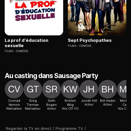
La prof d'éducation
Sept Psychopathes
sexuelle
FILMS
COMÉDIE
FILMS
COMÉDIE
Au casting dans Sausage Party
Conrad
Greg
Seth
Kristen
Jonah Hill
Bill Hader
Michae
Vernon
Tiernan
Rogen
Wiig
Acteur
Acteur
Cera
Réalisateur
Réalisateur
Acteur
Voix Off VO
Voix Off
Regarder la TV en direct
/
Programme TV
/