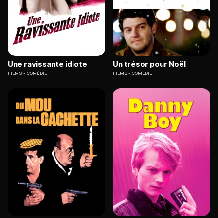
Une ravissante idiote
Un trésor pour Noël
FILMS
COMÉDIE
FILMS
COMÉDIE