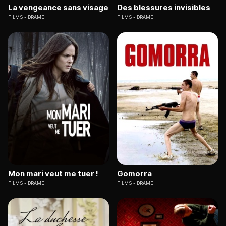
La vengeance sans visage
Des blessures invisibles
FILMS
DRAME
FILMS
DRAME
Mon mari veut me tuer !
Gomorra
FILMS
DRAME
FILMS
DRAME