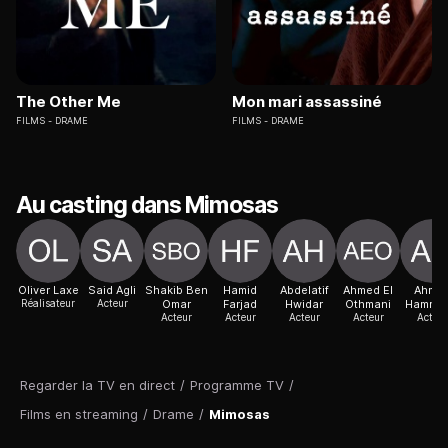
The Other Me
Mon mari assassiné
FILMS
DRAME
FILMS
DRAME
Au casting dans Mimosas
Oliver Laxe
Said Agli
Shakib Ben
Hamid
Abdelatif
Ahmed El
Ahme
Réalisateur
Acteur
Omar
Farjad
Hwidar
Othmani
Hammo
Acteur
Acteur
Acteur
Acteur
Acteur
Regarder la TV en direct
/
Programme TV
/
Films en streaming
/
Drame
/
Mimosas