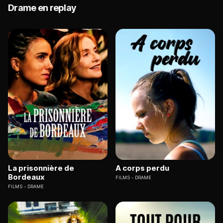
Drame en replay
La prisonnière de
A corps perdu
Bordeaux
FILMS
DRAME
FILMS
DRAME