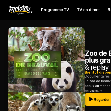
Programme TV
TV en direct
R
Zoo de B
plus gr
& replay
Bientôt dispon
Documentaires
Le zoo de Beauva
beaux du monde :
de visiteurs.
Regarder