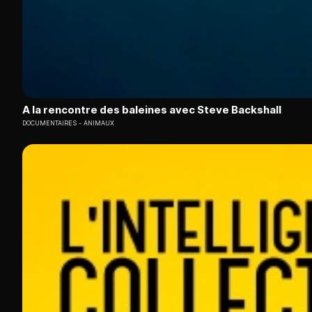
A la rencontre des baleines avec Steve Backshall
DOCUMENTAIRES
ANIMAUX