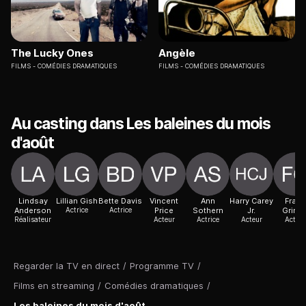
The Lucky Ones
Angèle
FILMS
COMÉDIES DRAMATIQUES
FILMS
COMÉDIES DRAMATIQUES
Au casting dans Les baleines du mois
d'août
Lindsay
Lillian Gish
Bette Davis
Vincent
Ann
Harry Carey
Frank
Anderson
Actrice
Actrice
Price
Sothern
Jr.
Grime
Réalisateur
Acteur
Actrice
Acteur
Acteur
Regarder la TV en direct
/
Programme TV
/
Films en streaming
/
Comédies dramatiques
/
Les baleines du mois d'août