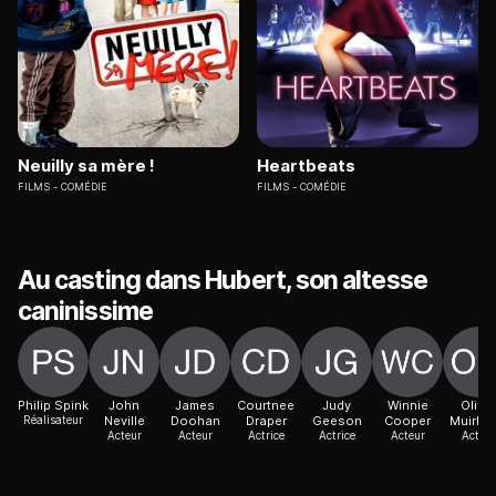
Neuilly sa mère !
Heartbeats
FILMS
COMÉDIE
FILMS
COMÉDIE
Au casting dans Hubert, son altesse
caninissime
Philip Spink
John
James
Courtnee
Judy
Winnie
Oliver
Réalisateur
Neville
Doohan
Draper
Geeson
Cooper
Muirhe
Acteur
Acteur
Actrice
Actrice
Acteur
Acteur