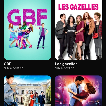
GBF
Les gazelles
FILMS
COMÉDIE
FILMS
COMÉDIE