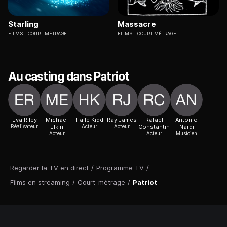
Starling
Massacre
FILMS
COURT-MÉTRAGE
FILMS
COURT-MÉTRAGE
Au casting dans Patriot
Eva Riley
Michael
Halle Kidd
Ray James
Rafael
Antonio
Réalisateur
Elkin
Acteur
Acteur
Constantin
Nardi
Acteur
Acteur
Musicien
Regarder la TV en direct
/
Programme TV
/
Films en streaming
/
Court-métrage
/
Patriot