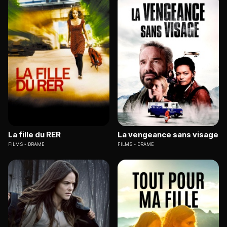
La fille du RER
La vengeance sans visage
FILMS
DRAME
FILMS
DRAME