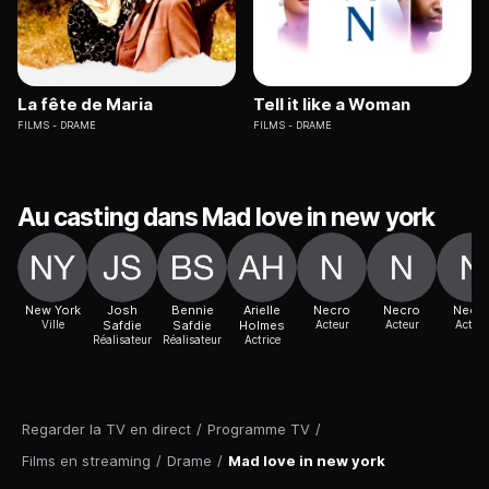
La fête de Maria
Tell it like a Woman
FILMS
DRAME
FILMS
DRAME
Au casting dans Mad love in new york
New York
Josh
Bennie
Arielle
Necro
Necro
Necr
Ville
Safdie
Safdie
Holmes
Acteur
Acteur
Acteur
Réalisateur
Réalisateur
Actrice
Regarder la TV en direct
/
Programme TV
/
Films en streaming
/
Drame
/
Mad love in new york