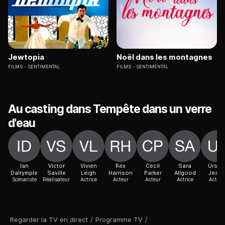
Jewtopia
Noël dans les montagnes
FILMS
SENTIMENTAL
FILMS
SENTIMENTAL
Au casting dans Tempête dans un verre
d'eau
Ian
Victor
Vivien
Rex
Cecil
Sara
Ursul
Dalrymple
Saville
Leigh
Harrison
Parker
Allgood
Jean
Scénariste
Réalisateur
Actrice
Acteur
Acteur
Actrice
Actric
Regarder la TV en direct
/
Programme TV
/