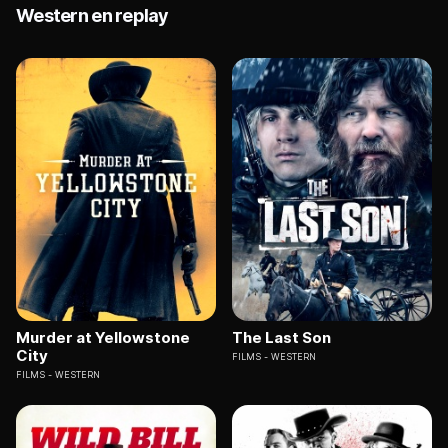
Western en replay
Murder at Yellowstone
The Last Son
City
FILMS
WESTERN
FILMS
WESTERN