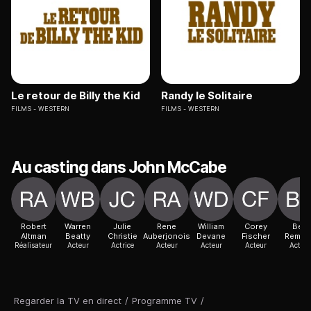
Le retour de Billy the Kid
Randy le Solitaire
FILMS
WESTERN
FILMS
WESTERN
Au casting dans John McCabe
Robert
Warren
Julie
Rene
William
Corey
Bert
Altman
Beatty
Christie
Auberjonois
Devane
Fischer
Remse
Réalisateur
Acteur
Actrice
Acteur
Acteur
Acteur
Acteur
Regarder la TV en direct
/
Programme TV
/