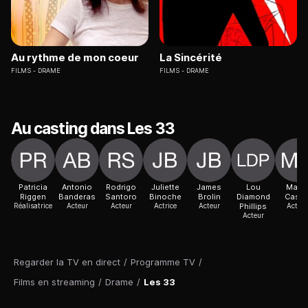
Au rythme de mon coeur
La Sincérité
FILMS
DRAME
FILMS
DRAME
Au casting dans Les 33
Patricia
Antonio
Rodrigo
Juliette
James
Lou
Mario
Riggen
Banderas
Santoro
Binoche
Brolin
Diamond
Casa
Réalisatrice
Acteur
Acteur
Actrice
Acteur
Phillips
Acteur
Acteur
Regarder la TV en direct
/
Programme TV
/
Films en streaming
/
Drame
/
Les 33