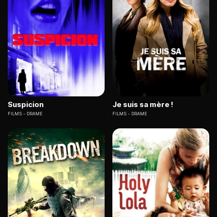
Suspicion
Je suis sa mère !
FILMS
DRAME
FILMS
DRAME