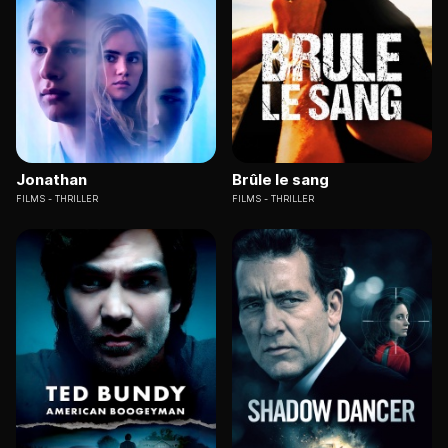
Jonathan
Brûle le sang
FILMS
THRILLER
FILMS
THRILLER