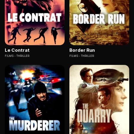
Le Contrat
Border Run
FILMS
THRILLER
FILMS
THRILLER