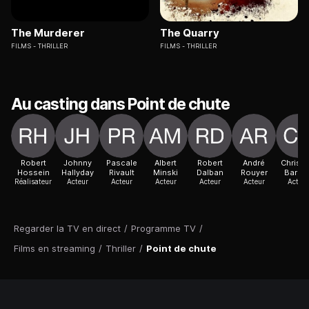
The Murderer
The Quarry
FILMS
THRILLER
FILMS
THRILLER
Au casting dans Point de chute
Robert
Johnny
Pascale
Albert
Robert
André
Christi
Hossein
Hallyday
Rivault
Minski
Dalban
Rouyer
Barbie
Réalisateur
Acteur
Acteur
Acteur
Acteur
Acteur
Acteur
Regarder la TV en direct
/
Programme TV
/
Films en streaming
/
Thriller
/
Point de chute