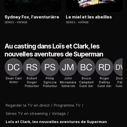
Sydney Fox, l'aventurière
Le miel et les abeilles
SÉRIES
VINTAGE
SÉRIES
VINTAGE
Au casting dans Loïs et Clark, les
nouvelles aventures de Superman
Dean Cain
Robert
Philip
John
Bruce
Roger
Dick v
Acteur
Singer
Sgriccia
Mcnamara
Campbell
Daltrey
Patte
Producteur
Producteur
Scénariste
Guest star
Guest star
Guest st
Regarder la TV en direct
/
Programme TV
/
Séries TV en streaming
/
Vintage
/
Loïs et Clark, les nouvelles aventures de Superman