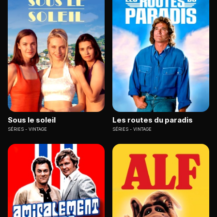
Sous le soleil
Les routes du paradis
SÉRIES
VINTAGE
SÉRIES
VINTAGE