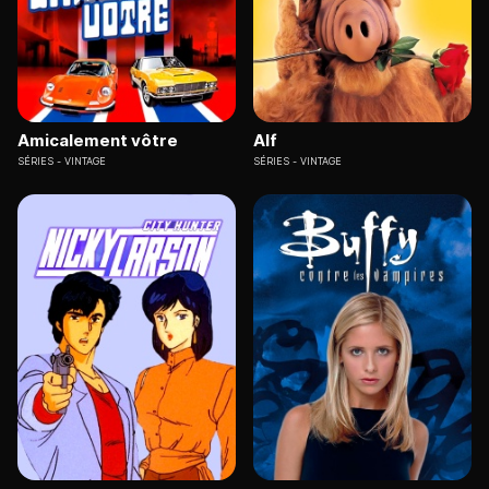
Amicalement vôtre
Alf
SÉRIES
VINTAGE
SÉRIES
VINTAGE