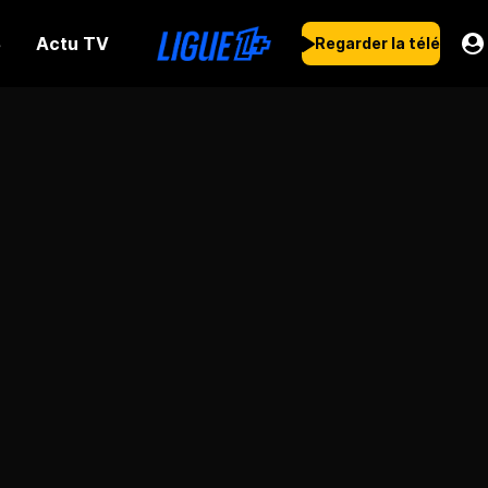
Actu TV
s
Regarder la télé