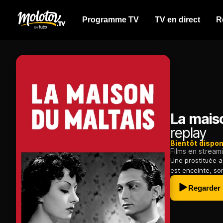
Programme TV
TV en direct
R
La mais
replay
Bientôt dispon
Films en stream
Une prostituée a
est enceinte, son
Regarder