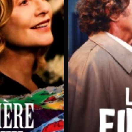
nar
 les différentes chaines TNT ou bouquets Cinéma.
 films en streaming s'enrichit régulièrement de contenus e
eplay pour tous les amateurs de cinéma visionnaire. Des nouveau
rsifiée :
 premium, venez profiter de notre
large offre de films en strea
on
cluant les principales chaînes de la TNT française. Retrouvez vo
 ou ordinateur.
eplay intégrée.
Rattrapez facilement les films en streaming 