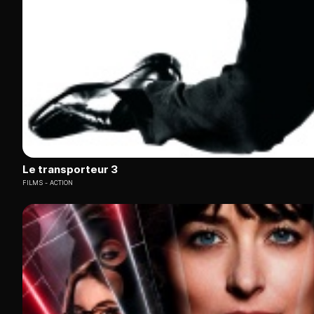
Meilleurs films Canal Plus et France TV en replay
La
programmation cinématographique de Canal Plus et 
Ces deux diffuseurs proposent des films d'auteur, des prod
France TV se distingue par ses documentaires culturels et s
reconnus.
L'avantage du replay sur Molotov réside dans la possibi
aux choix éditoriaux pointus de ces chaînes de référence, vér
Les meilleurs sites de streaming gratuits sans inscription 
Le transporteur 3
FILMS
ACTION
Pour choisir les sites de streaming gratuits sans compte en 2
disponibilité des contenus en VF et VOSTFR
absence de publicités intrusives
et légalité de la plateforme.
Les catalogues varient considérablement selon vos besoins
de films en streaming français
grâce à son interface intu