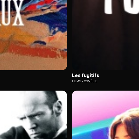
assiques du cinéma international. Tous
nos films en streaming 
 avec plus de 3 000 heures de contenus cinématographiques
r les thrillers contemporains et « La Venue de l'avenir », cette 
compte
ges accessible via Molotov pour 6,99 € par mois, sans engageme
 contemporaines comme « La French » et « Rush », aux côtés de 
Les fugitifs
FILMS
COMÉDIE
ns sa curation experte.
Chaque titre bénéficie d'une critique r
e. Des classiques intemporels de Buster Keaton aux productions r