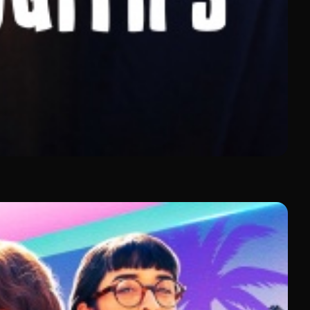
sont disponibles en VF et VOSTFR
selon les
 en libre accès
, dont 500 heures d'ajouts mensuels. Des
bibliothèque se renouvelle constamment pour satisfaire
nt.
créations d'auteurs reconnus tels qu'Asghar Farhadi et
édigée par un spécialiste du cinéma, transformant votre
écentes, FilmoTV couvre tous les horizons