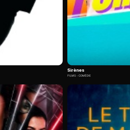
France TV accessible via Molotov
offre une richesse incompar
uctions françaises primées et des créations internationales soi
es films patrimoniaux français, tandis que Canal Plus mise sur d
lité de visionner ces films en streaming premium plusieurs j
itables prescripteurs du cinéma français et international.
en 2025
Sirènes
FILMS
COMÉDIE
025, trois critères essentiels s'imposent :
. Vous connaissez évidemment déjà nos concurrents. Mais parmi
itive et son catalogue constamment renouvelé.