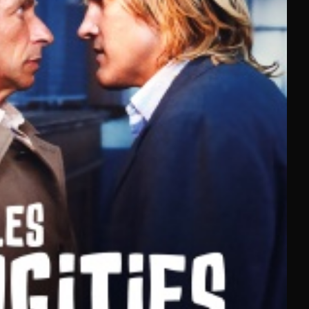
xclusifs.
tés 2025 aux grands classiques,
notre plateforme vous
ming
.
s films sur France 2, France 3, Arte, BFMTV ou encore RMC
diffusés récemment sur les chaînes nationales
, qu'il