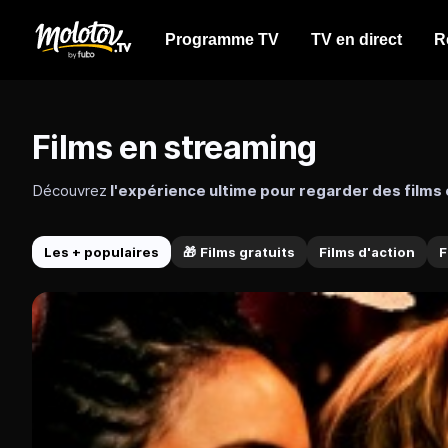
Programme TV
TV en direct
R
Films en streaming
Découvrez
l'expérience ultime pour regarder des films
heures de films en streaming en VF et VOSTFR, incluant n
classiques intemporels, quels que soient vos goût en matiè
Les + populaires
Films d'action
F
🎁
Films gratuits
Une large offre de films en streaming VF et VOSTFR en rep
Accédez à
un vaste catalogue de films en streaming gra
premium gratuitement et sans publicité, avec plus de 40 chaî
TF1 Séries Films
France TV et Arte.
OCS
Les chaines Ciné+ du groupe Canal Plus