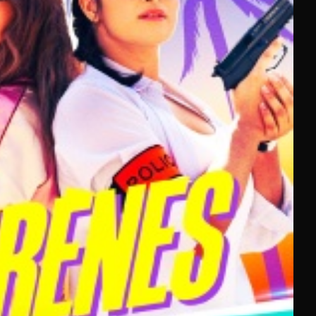
 Parmi les ajouts marquants de la fin d'année 2025,
nterstellar » sur CINE+ Frisson.
La programmation de
ée à tous les profils de spectateurs.