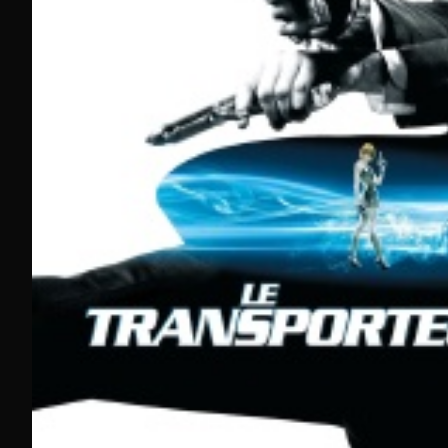
Nouveautés 2025 et meilleurs films en streaming complet
Films récemment sortis en HD complet
Les récentes sorties cinématographiques enrichissent réguli
retrouvez le thriller M3GAN, « Les évadés » sur 6ter ou enco
Ces nouveaux films en streaming s'accompagnent de classiqu
films en streaming s'étend des blockbusters contemp
Film
Chaîne
Durée
M3GAN
Molotov
1h42
Shutter Island
OCS
2h18
Les évadés
6ter
2h22
Interstellar
CINE+ Frisson
2h49