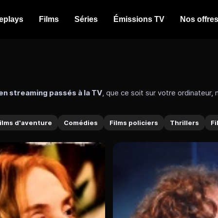
eplays
Films
Séries
Émissions TV
Nos offre
 en streaming passés à la TV
, que ce soit sur votre ordinateur
otamment
une large offre de films en streaming complets gra
re de cinéma.
ilms d'aventure
Comédies
Films policiers
Thrillers
Fi
lay
tuit en version française
sur nos chaînes partenaires. Profit
nes incluant :