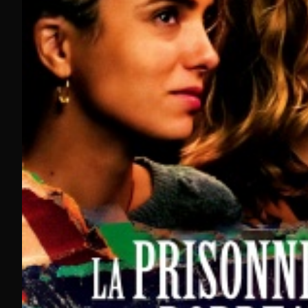
Des chaines de genre comme Ciné Western ou Ciné Na
Insomnia et Shadows pour les films d'horreur...
Et bien d'autres films en streaming passés à la TV sur
Des blockbusters aux œuvres d'auteur,
notre sélection de
Notre catalogue inclut également des films accessible en r
garantit une expérience de streaming complète et dive
avec de la
TV en direct
du
replay TV
et même un
programme TV
,
Que ce soit en version gratuite ou via l'un de nos bouquets
Où regarder des films en streaming gratuitement ?
Molotov : TNT et chaînes gratuites en direct sans inscripti
Notre plateforme centralise plus de 40 chaînes gratuites in
Découverte, directement depuis votre smartphone, tablette
L'avantage unique de notre service réside dans la fonction r