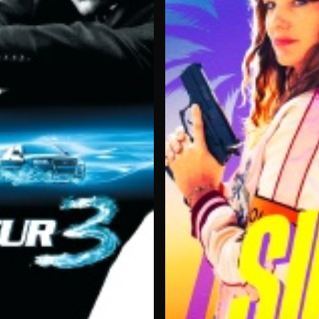
 HD
èrement le catalogue Molotov avec des titres en haute définition.
re « Shutter Island » de Martin Scorsese, disponible sur OCS.
es rediffusés comme « Les affranchis » sur CINE+ Festival et « I
orains aux œuvres d'auteurs
, garantissant une diversité adapt