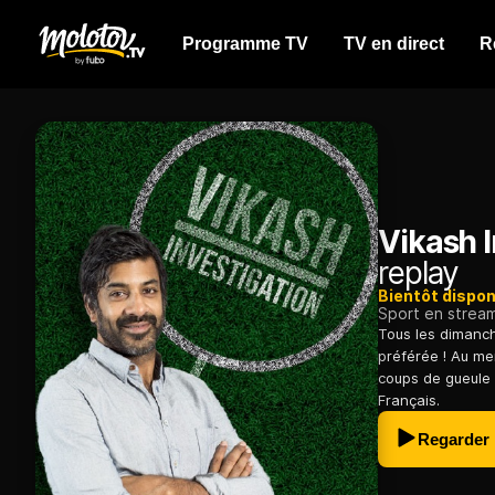
Programme TV
TV en direct
R
Vikash I
replay
Bientôt dispon
Sport en strea
Tous les dimanch
préférée ! Au me
coups de gueule e
Français.
Regarder