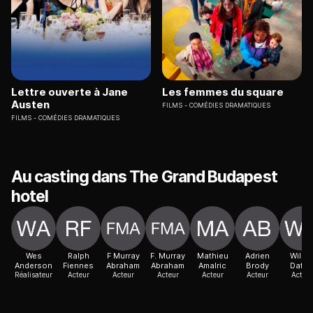
Lettre ouverte à Jane
Les femmes du square
Austen
FILMS
COMÉDIES DRAMATIQUES
FILMS
COMÉDIES DRAMATIQUES
Au casting dans The Grand Budapest
hotel
Wes
Ralph
F Murray
F. Murray
Mathieu
Adrien
Wille
Anderson
Fiennes
Abraham
Abraham
Amalric
Brody
Dafo
Réalisateur
Acteur
Acteur
Acteur
Acteur
Acteur
Acteur