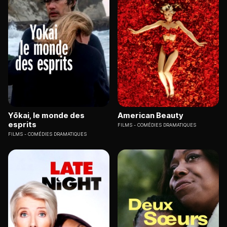
Yōkai, le monde des
American Beauty
esprits
FILMS
COMÉDIES DRAMATIQUES
FILMS
COMÉDIES DRAMATIQUES