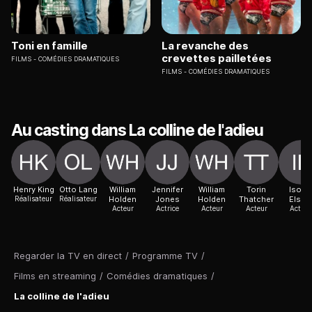
Toni en famille
La revanche des
crevettes pailletées
FILMS
COMÉDIES DRAMATIQUES
FILMS
COMÉDIES DRAMATIQUES
Au casting dans La colline de l'adieu
Henry King
Otto Lang
William
Jennifer
William
Torin
Isobe
Réalisateur
Réalisateur
Holden
Jones
Holden
Thatcher
Elso
Acteur
Actrice
Acteur
Acteur
Actric
Regarder la TV en direct
/
Programme TV
/
Films en streaming
/
Comédies dramatiques
/
La colline de l'adieu