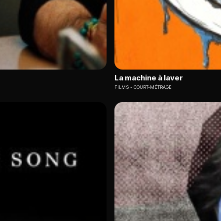
La machine à laver
FILMS
COURT-MÉTRAGE