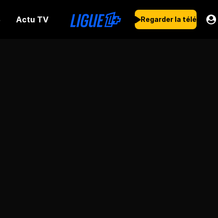
Actu TV
s
Regarder la télé