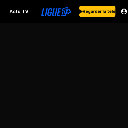
Actu TV
s
Regarder la télé