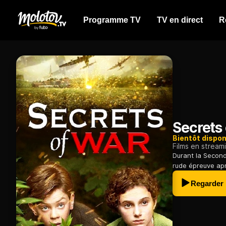
Programme TV
TV en direct
R
Secrets
Bientôt dispon
Films en stream
Durant la Second
rude épreuve aprè
Regarder