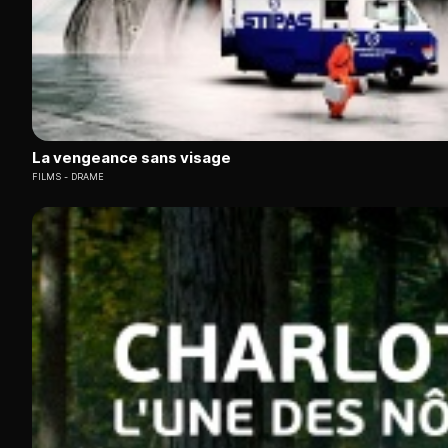
La vengeance sans visage
FILMS
DRAME