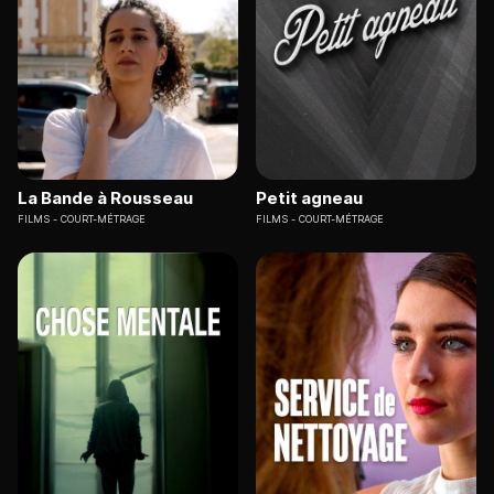
La Bande à Rousseau
Petit agneau
FILMS
COURT-MÉTRAGE
FILMS
COURT-MÉTRAGE