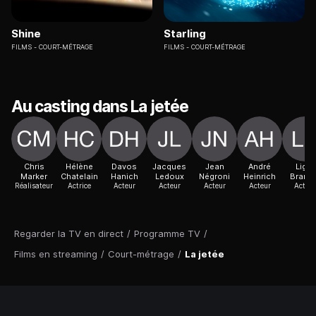
Shine
Starling
FILMS
COURT-MÉTRAGE
FILMS
COURT-MÉTRAGE
Au casting dans La jetée
Chris
Hélène
Davos
Jacques
Jean
André
Ligia
Marker
Chatelain
Hanich
Ledoux
Négroni
Heinrich
Branic
Réalisateur
Actrice
Acteur
Acteur
Acteur
Acteur
Acteur
Regarder la TV en direct
/
Programme TV
/
Films en streaming
/
Court-métrage
/
La jetée