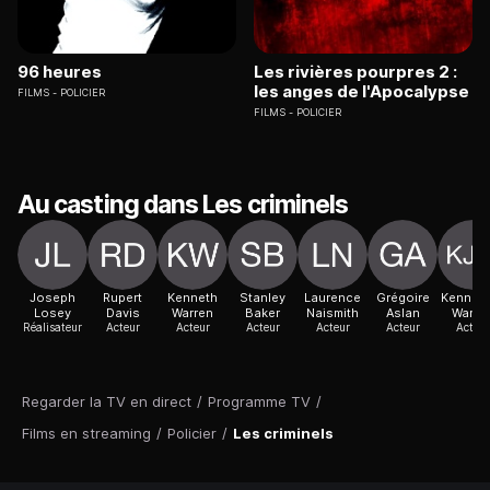
96 heures
Les rivières pourpres 2 :
les anges de l'Apocalypse
FILMS
POLICIER
FILMS
POLICIER
Au casting dans Les criminels
Joseph
Rupert
Kenneth
Stanley
Laurence
Grégoire
Kenneth
Losey
Davis
Warren
Baker
Naismith
Aslan
Warre
Réalisateur
Acteur
Acteur
Acteur
Acteur
Acteur
Acteur
Regarder la TV en direct
/
Programme TV
/
Films en streaming
/
Policier
/
Les criminels