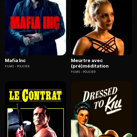
Mafia Inc
Meurtre avec
(pré)méditation
FILMS
POLICIER
FILMS
POLICIER