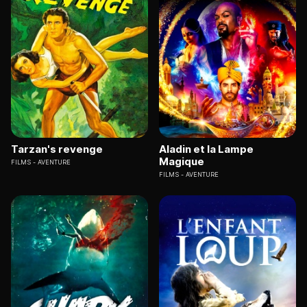
Tarzan's revenge
Aladin et la Lampe
Magique
FILMS
AVENTURE
FILMS
AVENTURE