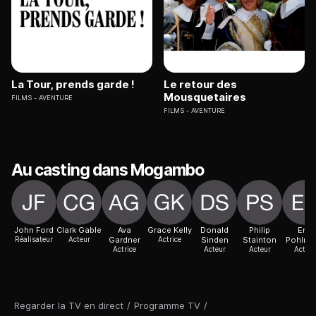
La Tour, prends garde !
Le retour des
Mousquetaires
FILMS
AVENTURE
FILMS
AVENTURE
Au casting dans Mogambo
John Ford
Clark Gable
Ava
Grace Kelly
Donald
Philip
Eric
Réalisateur
Acteur
Gardner
Actrice
Sinden
Stainton
Pohlma
Actrice
Acteur
Acteur
Acteur
Regarder la TV en direct
/
Programme TV
/