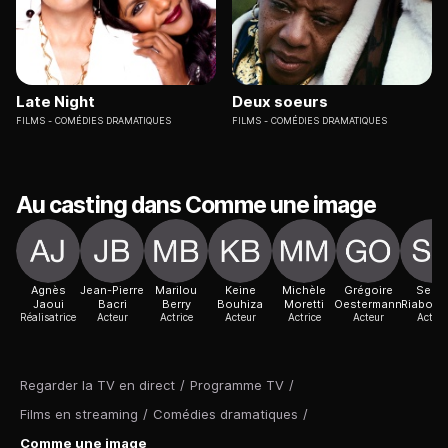
Late Night
Deux soeurs
FILMS
COMÉDIES DRAMATIQUES
FILMS
COMÉDIES DRAMATIQUES
Au casting dans Comme une image
Agnès
Jean-Pierre
Marilou
Keine
Michèle
Grégoire
Serg
Jaoui
Bacri
Berry
Bouhiza
Moretti
Oestermann
Riabouk
Réalisatrice
Acteur
Actrice
Acteur
Actrice
Acteur
Acteur
Regarder la TV en direct
/
Programme TV
/
Films en streaming
/
Comédies dramatiques
/
Comme une image