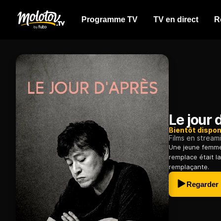
Programme TV
TV en direct
R
Le jour 
Bientôt dispon
Films en stream
Une jeune femme 
remplace était l
remplaçante.
Regarder