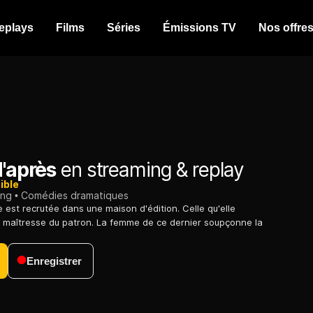
eplays
Films
Séries
Émissions TV
Nos offre
d'après
en streaming & replay
ible
ing
Comédies dramatiques
est recrutée dans une maison d'édition. Celle qu'elle
a maîtresse du patron. La femme de ce dernier soupçonne la
Enregistrer