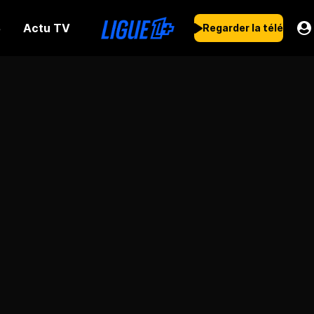
Actu TV
s
Regarder la télé