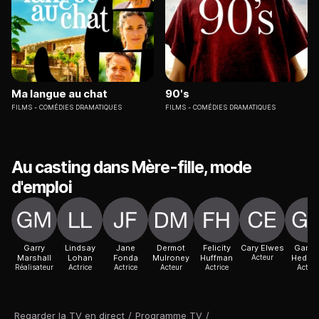
Ma langue au chat
90's
FILMS
COMÉDIES DRAMATIQUES
FILMS
COMÉDIES DRAMATIQUES
Au casting dans Mère-fille, mode
d'emploi
Garry
Lindsay
Jane
Dermot
Felicity
Cary Elwes
Garret
Marshall
Lohan
Fonda
Mulroney
Huffman
Acteur
Hedlu
Réalisateur
Actrice
Actrice
Acteur
Actrice
Acteur
Regarder la TV en direct
/
Programme TV
/