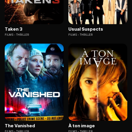
Taken 3
Usual Suspects
FILMS
THRILLER
FILMS
THRILLER
The Vanished
À ton image
FILMS
THRILLER
FILMS
THRILLER