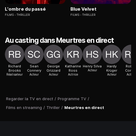
L'ombre du passé
Blue Velvet
FILMS
THRILLER
FILMS
THRILLER
Au casting dans Meurtres en direct
Richard
Sean
George
Katharine
Henry Silva
Hardy
Rober
Brooks
Connery
Grizzard
Ross
Acteur
Krüger
Conra
Réalisateur
Acteur
Acteur
Actrice
Acteur
Acteur
Regarder la TV en direct
/
Programme TV
/
Films en streaming
/
Thriller
/
Meurtres en direct