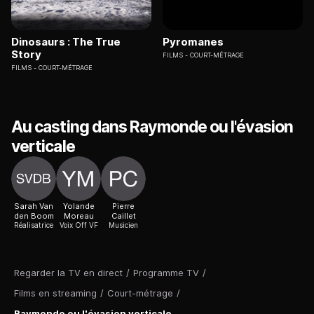
Dinosaurs : The True
Pyromanes
Story
FILMS
COURT-MÉTRAGE
FILMS
COURT-MÉTRAGE
Au casting dans Raymonde ou l'évasion
verticale
Sarah Van
Yolande
Pierre
den Boom
Moreau
Caillet
Réalisatrice
Voix Off VF
Musicien
Regarder la TV en direct
/
Programme TV
/
Films en streaming
/
Court-métrage
/
Raymonde ou l'évasion verticale