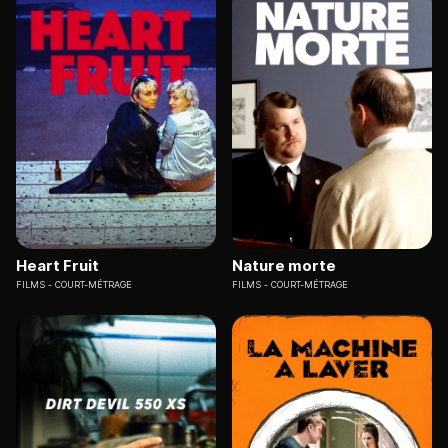
Heart Fruit
Nature morte
FILMS
COURT-MÉTRAGE
FILMS
COURT-MÉTRAGE