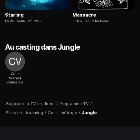
Starling
Massacre
FILMS
COURT-MÉTRAGE
FILMS
COURT-MÉTRAGE
Au casting dans Jungle
Colia
Vranici
Réalisateur
Regarder la TV en direct
/
Programme TV
/
Films en streaming
/
Court-métrage
/
Jungle