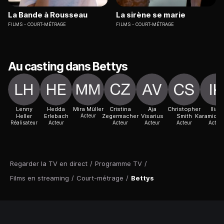
La Bande à Rousseau
La sirène se marie
FILMS
COURT-MÉTRAGE
FILMS
COURT-MÉTRAGE
Au casting dans Bettys
Lenny
Hedda
Mira Müller
Cristina
Aja
Christopher
Ilias
Heller
Erlebach
Acteur
Zegermacher
Visarius
Smith
Karamichai
Réalisateur
Acteur
Acteur
Acteur
Acteur
Acteur
Regarder la TV en direct
/
Programme TV
/
Films en streaming
/
Court-métrage
/
Bettys