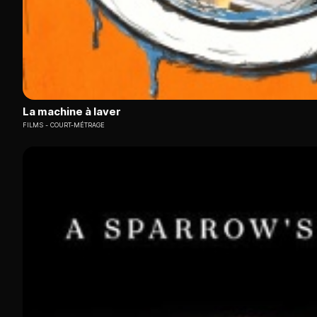
La machine à laver
FILMS
COURT-MÉTRAGE