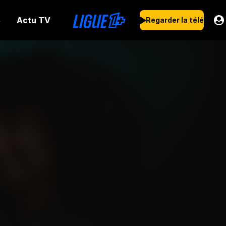
Actu TV
s
Regarder la télé