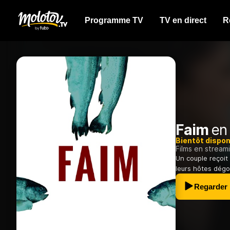
Programme TV
TV en direct
R
Faim
en 
Bientôt dispon
Films en stream
Un couple reçoit 
leurs hôtes dégo
Regarder