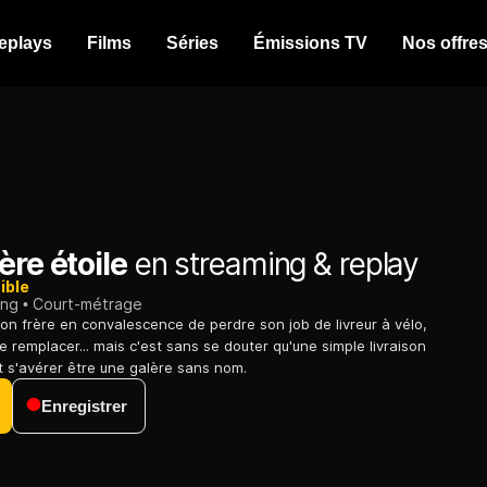
eplays
Films
Séries
Émissions TV
Nos offre
ère étoile
en streaming & replay
ible
ing
Court-métrage
n frère en convalescence de perdre son job de livreur à vélo,
e remplacer... mais c'est sans se douter qu'une simple livraison
t s'avérer être une galère sans nom.
Enregistrer