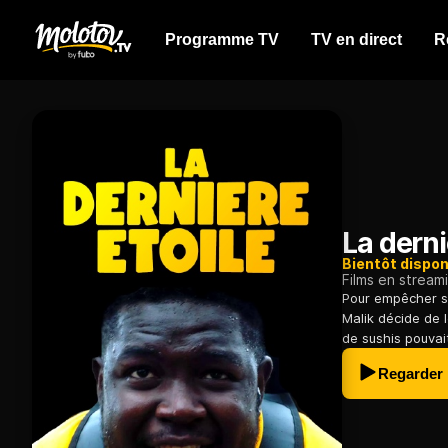
Programme TV
TV en direct
R
La derni
Bientôt dispon
Films en stream
Pour empêcher so
Malik décide de l
de sushis pouvai
Regarder