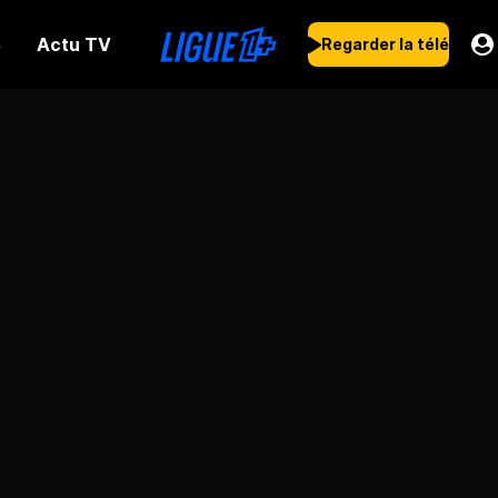
Actu TV
s
Regarder la télé