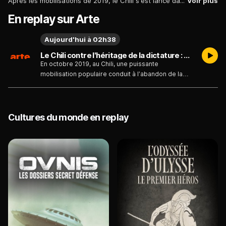
Après les mobilisations de 2019, le Chili s'est lancé dans l'élaboration d'une nouvelle Constitution. Un film en immersion au sein de l'Assemblée constituante.
Voir plus
En replay sur Arte
Aujourd'hui à 02h38
Le Chili contre l'héritage de la dictature : La nouvelle Constitution chilienne - La nouvelle Constitution chilienne - Émission du jeudi 6 août
En octobre 2019, au Chili, une puissante
mobilisation populaire conduit à l’abandon de la
Constitution héritée de la dictature de Pinochet et à
la convocation d’une Assemblée constituante. À
partir de juillet 2021, 155 personnes élues, issues
de la société civile, se réunissent à Santiago pour
Cultures du monde en replay
échafauder de nouvelles institutions. Dans ce pays
laboratoire du néolibéralisme, l’État est depuis plus
de quarante ans au service du marché. Les
grandes exploitations agricoles accaparent l’eau et
les terres au détriment des populations indigènes,
les secteurs de l’éducation et de la santé sont
privatisés et les loyers fluctuent au rythme
imprévisible de la spéculation financière.
Retransmis en direct, les débats débouchent sur
un texte qui signerait le glas de