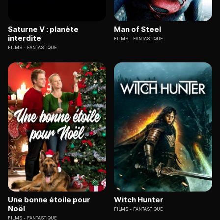
Saturne V : planète
Man of Steel
interdite
FILMS
FANTASTIQUE
FILMS
FANTASTIQUE
Une bonne étoile pour
Witch Hunter
Noël
FILMS
FANTASTIQUE
FILMS
FANTASTIQUE