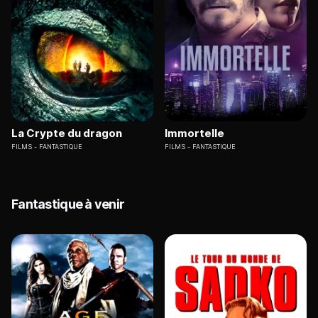
La Crypte du dragon
Immortelle
FILMS
FANTASTIQUE
FILMS
FANTASTIQUE
Fantastique à venir