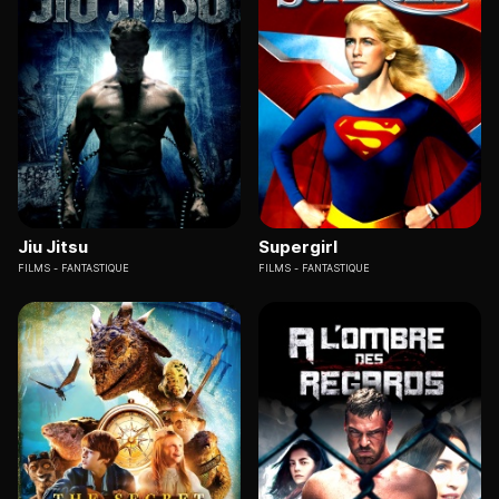
Jiu Jitsu
Supergirl
FILMS
FANTASTIQUE
FILMS
FANTASTIQUE