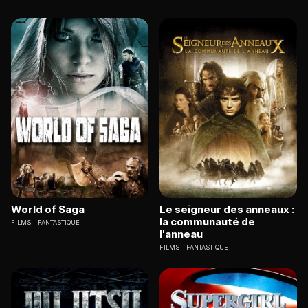
World of Saga
Le seigneur des anneaux :
la communauté de
FILMS
FANTASTIQUE
l'anneau
FILMS
FANTASTIQUE