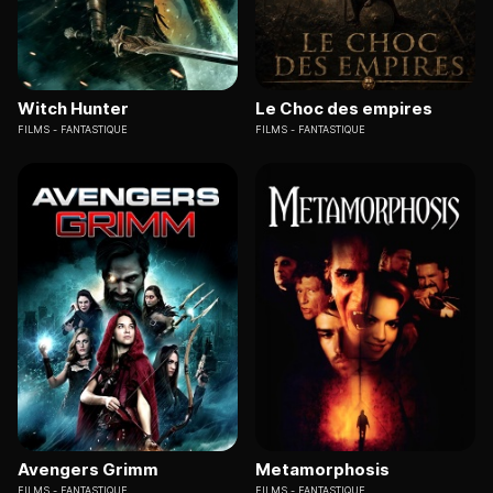
Witch Hunter
Le Choc des empires
FILMS
FANTASTIQUE
FILMS
FANTASTIQUE
Avengers Grimm
Metamorphosis
FILMS
FANTASTIQUE
FILMS
FANTASTIQUE