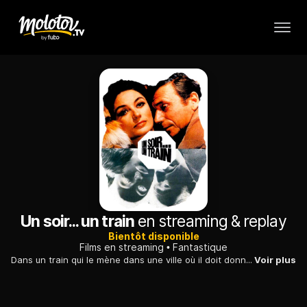
Un soir... un train
en streaming & replay
Bientôt disponible
Films en streaming
Fantastique
Dans un train qui le mène dans une ville où il doit donner une conférence, un intellectuel flamand en crise fait un étrange cauchemar sur son couple.
Voir plus