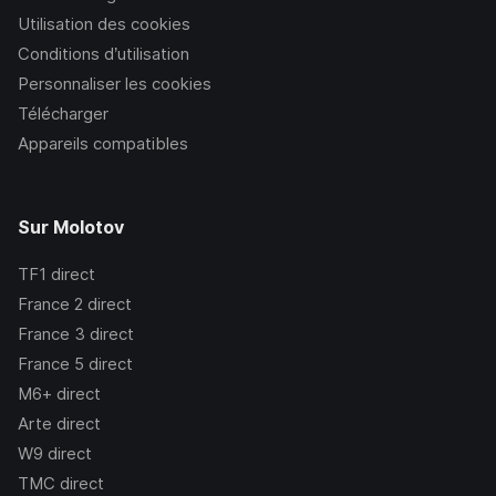
Utilisation des cookies
Conditions d’utilisation
Personnaliser les cookies
Télécharger
Appareils compatibles
Sur Molotov
TF1
direct
France 2
direct
France 3
direct
France 5
direct
M6+
direct
Arte
direct
W9
direct
TMC
direct