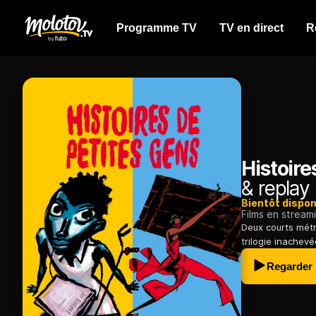
Programme TV
TV en direct
R
Histoire
& replay
Bientôt dispon
Films en stream
Deux courts métr
trilogie inachevé
Regarder