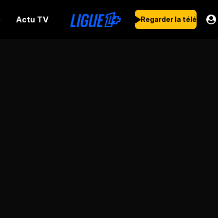
Actu TV
s
Regarder la télé