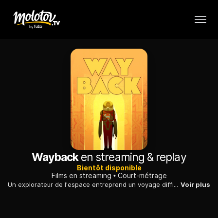
Wayback
en streaming & replay
Bientôt disponible
Films en streaming
Court-métrage
Un explorateur de l'espace entreprend un voyage difficile pour accomplir sa mission : transporter une plante extraterrestre sur sa planète pour garantir sa préservation. Sur une planète lointaine, une fleur est recueillie par un explorateur spatial. Le voyage de retour l'emmènera à travers des paysages incroyables et des vestiges d'anciennes civilisations. Il devra relever des défis difficiles qui mettront sa vie en danger afin de mener à bien sa mission pour préserver une espèce fragile des confins de la galaxie.
Voir plus