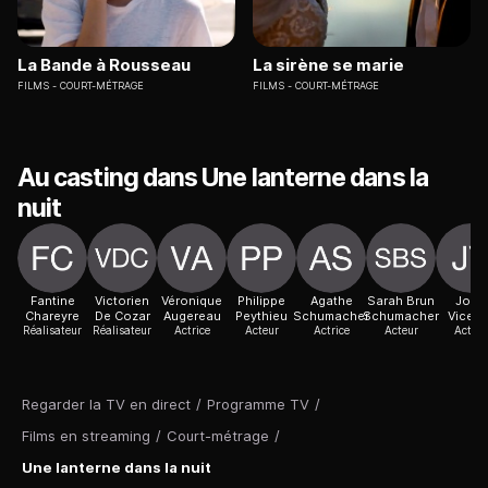
La Bande à Rousseau
La sirène se marie
FILMS
COURT-MÉTRAGE
FILMS
COURT-MÉTRAGE
Au casting dans Une lanterne dans la
nuit
Fantine
Victorien
Véronique
Philippe
Agathe
Sarah Brun
José
Chareyre
De Cozar
Augereau
Peythieu
Schumacher
Schumacher
Vicent
Réalisateur
Réalisateur
Actrice
Acteur
Actrice
Acteur
Acteur
Regarder la TV en direct
/
Programme TV
/
Films en streaming
/
Court-métrage
/
Une lanterne dans la nuit