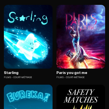
Starling
Paris you got me
FILMS
COURT-MÉTRAGE
FILMS
COURT-MÉTRAGE