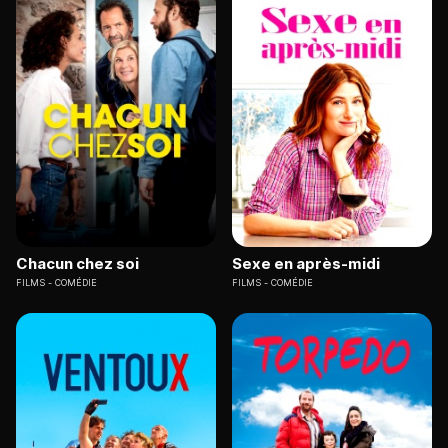
Chacun chez soi
Sexe en après-midi
FILMS
COMÉDIE
FILMS
COMÉDIE