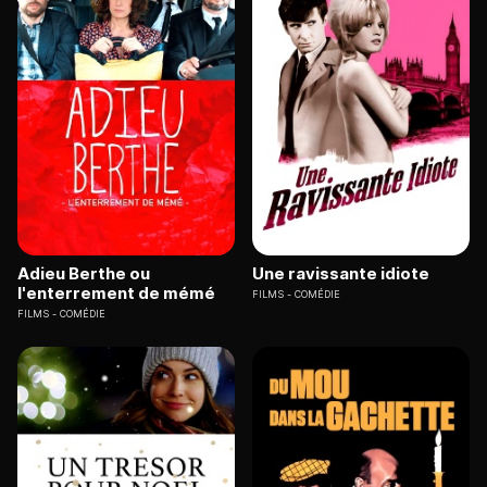
Adieu Berthe ou
Une ravissante idiote
l'enterrement de mémé
FILMS
COMÉDIE
FILMS
COMÉDIE