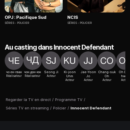
OPJ : Pacifique Sud
NCIS
SÉRIES
POLICIER
SÉRIES
POLICIER
Au casting dans Innocent Defendant
чо ен-гван
чон дон-юн
Seong Ji
Ki-joon
Jae-Yoon
Chang-suk
Oh Da
Réalisateur
Réalisateur
Acteur
Uhm
Jo
Oh
hwan
Acteur
Acteur
Acteur
Acteur
Regarder la TV en direct
/
Programme TV
/
Séries TV en streaming
/
Policier
/
Innocent Defendant