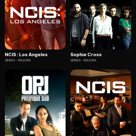
NCIS : Los Angeles
Sophie Cross
SÉRIES
POLICIER
SÉRIES
POLICIER