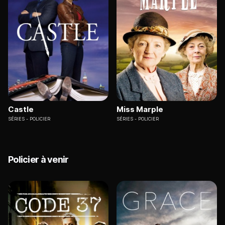
Castle
Miss Marple
SÉRIES
POLICIER
SÉRIES
POLICIER
Policier à venir