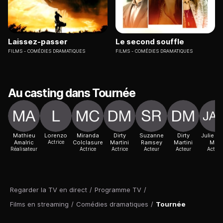
Laissez-passer
Le second souffle
FILMS
COMÉDIES DRAMATIQUES
FILMS
COMÉDIES DRAMATIQUES
Au casting dans Tournée
Mathieu
Lorenzo
Miranda
Dirty
Suzanne
Dirty
Julie At
Amalric
Actrice
Colclasure
Martini
Ramsey
Martini
Muz
Réalisateur
Actrice
Actrice
Acteur
Acteur
Actric
Regarder la TV en direct
/
Programme TV
/
Films en streaming
/
Comédies dramatiques
/
Tournée