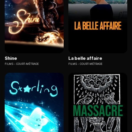
Shine
La belle affaire
FILMS
COURT-MÉTRAGE
FILMS
COURT-MÉTRAGE