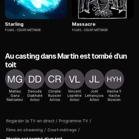
Starling
Massacre
FILMS
COURT-MÉTRAGE
FILMS
COURT-MÉTRAGE
Au casting dans Martin est tombé d'un
toit
Matías
Daouda
Coralie
Vincent
Joël
Hacha Y
Ganz
Diakhaté
Russier
Leprêtre
Lefrançois
Hacha
Réalisateur
Acteur
Actrice
Acteur
Acteur
Musicien
Regarder la TV en direct
/
Programme TV
/
Films en streaming
/
Court-métrage
/
Martin est tombé d'un toit