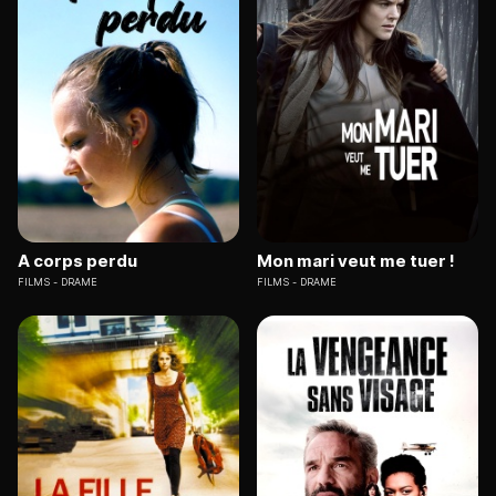
A corps perdu
Mon mari veut me tuer !
FILMS
DRAME
FILMS
DRAME