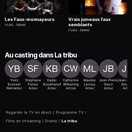
Les Faux-monnayeurs
Vrais jumeaux faux
semblants
FILMS
DRAME
FILMS
DRAME
Au casting dans La tribu
Yves
Stéphane
Kader
Catherine
Maxime
Jean-Pierre
Jean-Pie
Boisset
Freiss
Boukhanef
Wilkening
Leroux
Bacri
Bisso
Réalisateur
Acteur
Acteur
Actrice
Acteur
Acteur
Acteur
Regarder la TV en direct
/
Programme TV
/
Films en streaming
/
Drame
/
La tribu