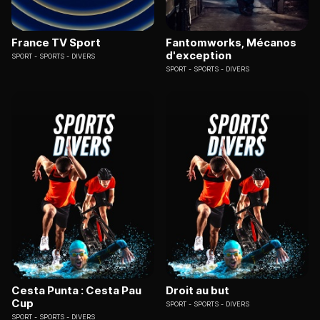
France TV Sport
Fantomworks, Mécanos
d'exception
SPORT
SPORTS - DIVERS
SPORT
SPORTS - DIVERS
Cesta Punta : Cesta Pau
Droit au but
Cup
SPORT
SPORTS - DIVERS
SPORT
SPORTS - DIVERS