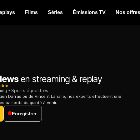
eplays
Films
Séries
Émissions TV
Nos offre
News
en streaming & replay
ible
ming
Sports équestres
ien Darras ou de Vincent Lahalle, nos experts effectuent une
es partants du quinté à venir.
Enregistrer