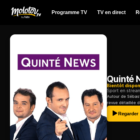
Programme TV
TV en direct
R
Quinté 
Bientôt dispon
Sport en strea
Autour de Sébast
revue détaillée d
Regarder