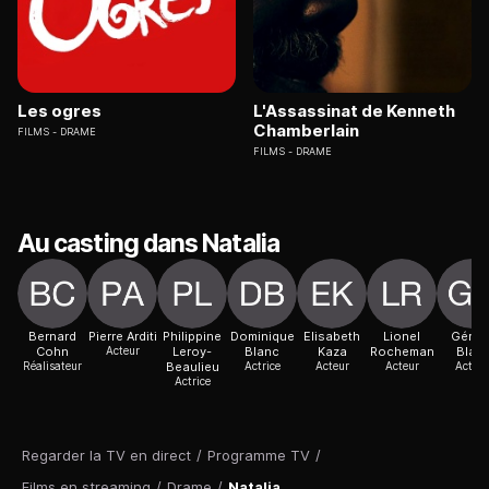
Les ogres
L'Assassinat de Kenneth
Chamberlain
FILMS
DRAME
FILMS
DRAME
Au casting dans Natalia
Bernard
Pierre Arditi
Philippine
Dominique
Elisabeth
Lionel
Gérar
Cohn
Acteur
Leroy-
Blanc
Kaza
Rocheman
Blain
Réalisateur
Beaulieu
Actrice
Acteur
Acteur
Acteur
Actrice
Regarder la TV en direct
/
Programme TV
/
Films en streaming
/
Drame
/
Natalia