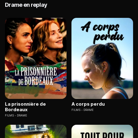
Drame en replay
La prisonnière de
A corps perdu
Bordeaux
FILMS
DRAME
FILMS
DRAME