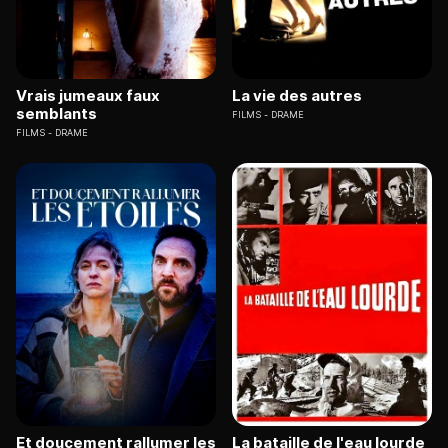
Vrais jumeaux faux
La vie des autres
semblants
FILMS
DRAME
FILMS
DRAME
Et doucement rallumer les
La bataille de l'eau lourde