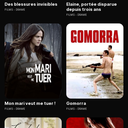
Des blessures invisibles
Elaine, portée disparue
depuis trois ans
FILMS
DRAME
FILMS
DRAME
Mon mari veut me tuer !
Gomorra
FILMS
DRAME
FILMS
DRAME