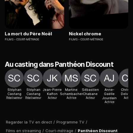
La mort du Père Noël
Nickel chrome
FILMS
COURT-MÉTRAGE
FILMS
COURT-MÉTRAGE
Au casting dans Panthéon Discount
Stéphan
Stéphan
Jean-Pierre
Martine
Sébastien
Anne-
Christi
Castang
Castang
Kalfon
Schambacher
Chabane
Gaëlle
Delvall
Réalisateur
Réalisateur
Acteur
Actrice
Acteur
Jourdain
Acteur
Actrice
Regarder la TV en direct
/
Programme TV
/
Films en streaming
/
Court-métrage
/
Panthéon Discount