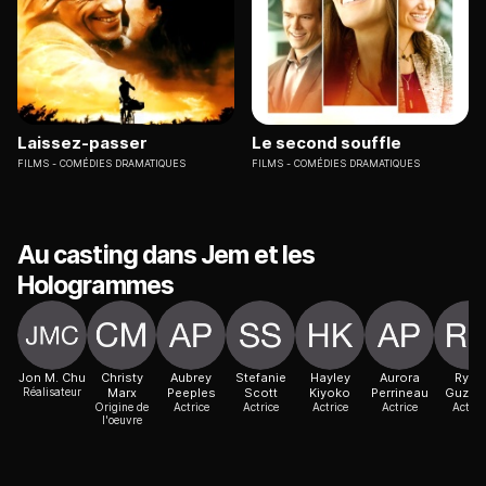
Laissez-passer
Le second souffle
FILMS
COMÉDIES DRAMATIQUES
FILMS
COMÉDIES DRAMATIQUES
Au casting dans Jem et les
Hologrammes
Jon M. Chu
Christy
Aubrey
Stefanie
Hayley
Aurora
Ryan
Réalisateur
Marx
Peeples
Scott
Kiyoko
Perrineau
Guzma
Origine de
Actrice
Actrice
Actrice
Actrice
Acteur
l'oeuvre