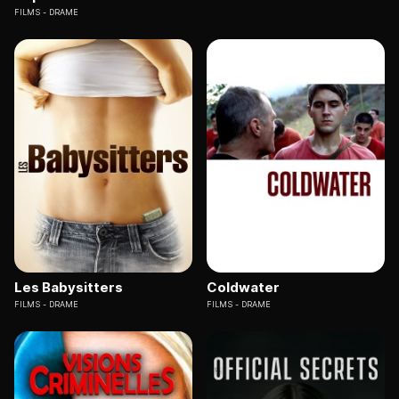
FILMS
DRAME
Les Babysitters
Coldwater
FILMS
DRAME
FILMS
DRAME