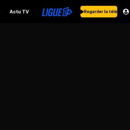
Actu TV
s
Regarder la télé