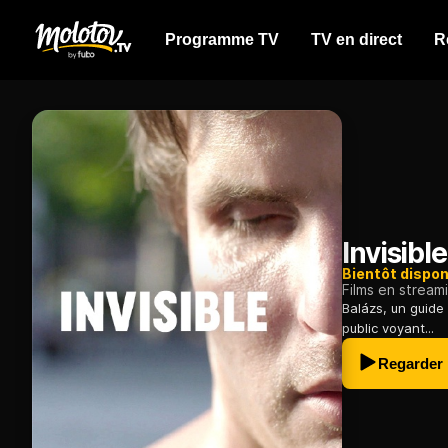
Programme TV
TV en direct
R
Invisible
Bientôt dispon
Films en stream
Balázs, un guide
public voyant...
Regarder