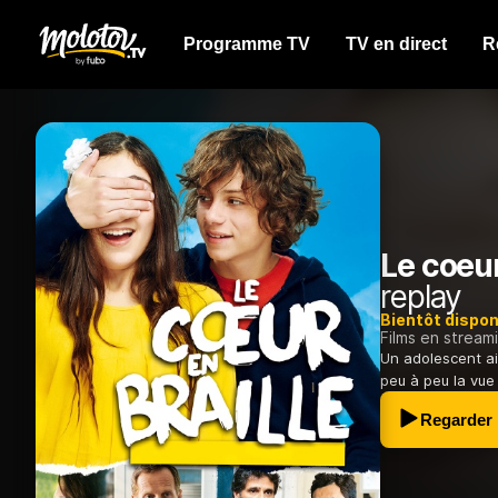
Programme TV
TV en direct
R
Le coeur
replay
Bientôt dispon
Films en stream
Un adolescent ai
peu à peu la vue
Regarder