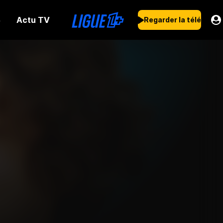
Actu TV
s
Regarder la télé