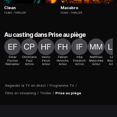
Clean
Macabro
FILMS
THRILLER
FILMS
THRILLER
Au casting dans Prise au piège
Elmar
Christiane
Heino
Fabian
Inka
Matthias
Linn
Fischer
Paul
Ferch
Hinrichs
Friedrich
Matschke
Reuss
Réalisateur
Actrice
Acteur
Acteur
Actrice
Acteur
Acteur
Regarder la TV en direct
/
Programme TV
/
Films en streaming
/
Thriller
/
Prise au piège